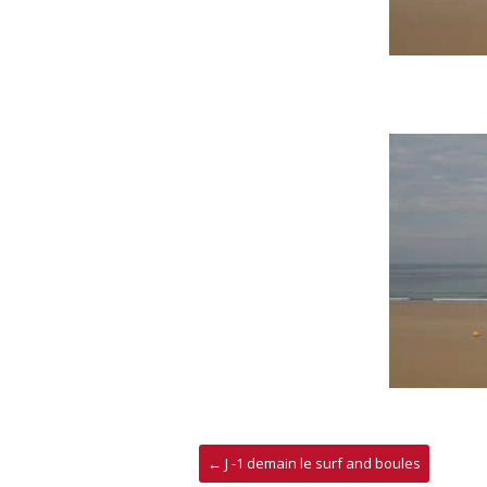
←
J -1 demain le surf and boules