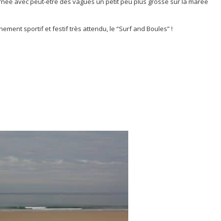
ournée avec peut-être des vagues un petit peu plus grosse sur la marée
ement sportif et festif très attendu, le “Surf and Boules” !