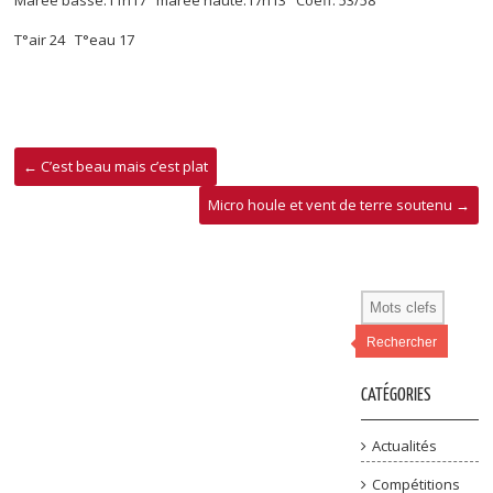
T°air 24 T°eau 17
←
C’est beau mais c’est plat
Micro houle et vent de terre soutenu
→
Rechercher
CATÉGORIES
Actualités
Compétitions