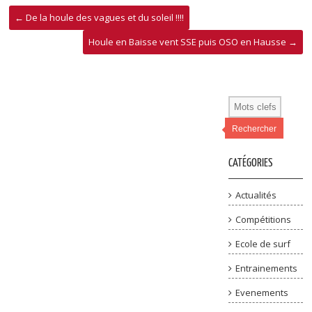
←
De la houle des vagues et du soleil !!!!
Houle en Baisse vent SSE puis OSO en Hausse
→
Rechercher
CATÉGORIES
Actualités
Compétitions
Ecole de surf
Entrainements
Evenements