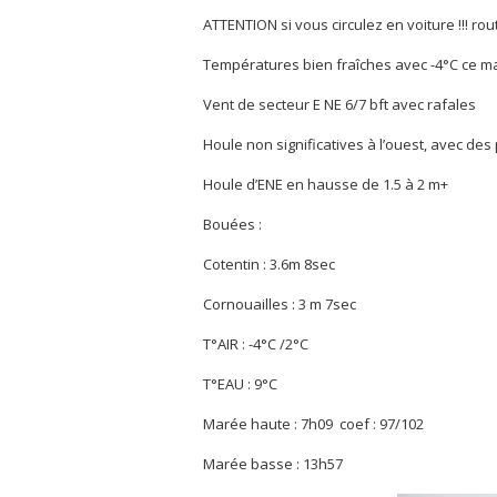
ATTENTION si vous circulez en voiture !!! route
Températures bien fraîches avec -4°C ce mat
Vent de secteur E NE 6/7 bft avec rafales
Houle non significatives à l’ouest, avec des
Houle d’ENE en hausse de 1.5 à 2 m+
Bouées :
Cotentin : 3.6m 8sec
Cornouailles : 3 m 7sec
T°AIR : -4°C /2°C
T°EAU : 9°C
Marée haute : 7h09 coef : 97/102
Marée basse : 13h57