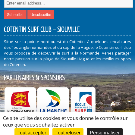
COTENTIN SURF CLUB – SIOUVILLE
Situé sur la pointe nord-ouest du Cotentin, à quelques encablures
des îles anglo-normandes et du cap de la Hague, le Cotentin surf club
vous propose de découvrir le surf à la Normande. Venez partager
notre passion sur la plage de Siouville-Hague et les meilleurs spots
du Cotentin.
PARTENAIRES & SPONSORS
Ce site utilise des cookies et vous donne le contrôle sur
Découvrez nos Partenaires et Sponsors
ceux que vous souhaitez activer
Tout accepter
Tout refuser
Personnaliser