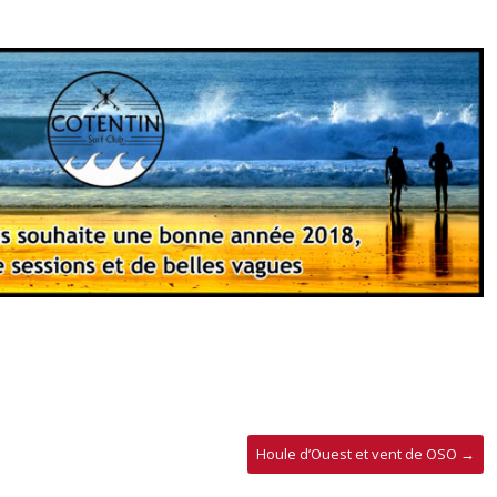
Houle d’Ouest et vent de OSO
→