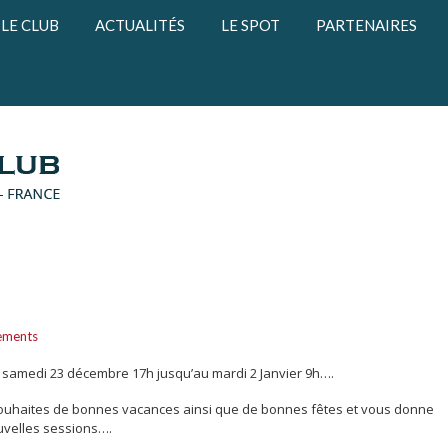
LE CLUB
ACTUALITÉS
LE SPOT
PARTENAIRES
ements
du samedi 23 décembre 17h jusqu’au mardi 2 Janvier 9h….
 souhaites de bonnes vacances ainsi que de bonnes fêtes et vous donne
uvelles sessions….