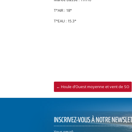
T°AIR : 18°
T°EAU : 15.3°
←
Houle d’Ouest moyenne et vent de SO
INSCRIVEZ-VOUS À NOTRE NEWSLE
Your email: