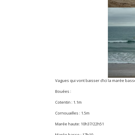
Vagues qui vont baisser d’ici la marée bas
Bouées :
Cotentin : 1.1m
Cornouailles : 1.5m
Marée haute: 10h37/22h51
Marée basse : 17h10