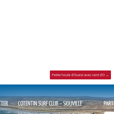
Petite houle d’Ouest avec vent d’O
→
TTER
COTENTIN SURF CLUB – SIOUVILLE
PART
Situé sur la pointe nord-ouest du Cotentin, à