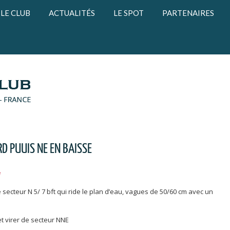
LE CLUB
ACTUALITÉS
LE SPOT
PARTENAIRES
D PUUIS NE EN BAISSE
é
secteur N 5/ 7 bft qui ride le plan d’eau, vagues de 50/60 cm avec un
et virer de secteur NNE