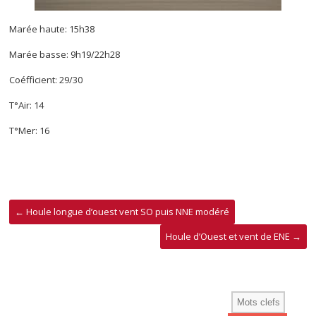
Marée haute: 15h38
Marée basse: 9h19/22h28
Coéfficient: 29/30
T°Air: 14
T°Mer: 16
←
Houle longue d’ouest vent SO puis NNE modéré
Houle d’Ouest et vent de ENE
→