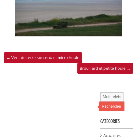
←
Vent de terre soutenu et micro houle
Brouillard et petite houle
→
Rechercher
CATÉGORIES
Actualités