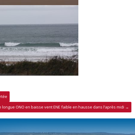
rtée
 longue ONO en baisse vent ENE faible en hausse dans l’après midi
→