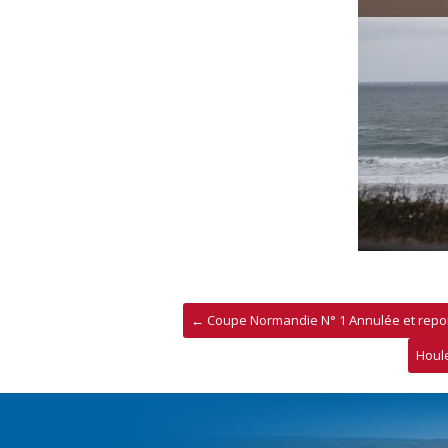
←
Coupe Normandie N° 1 Annulée et repo
Houle