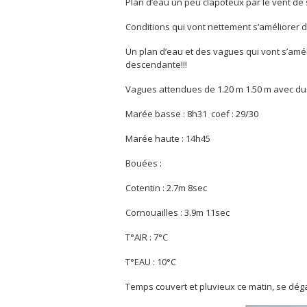
Plan d’eau un peu clapoteux par le vent de 
Conditions qui vont nettement s’améliorer d
Un plan d’eau et des vagues qui vont s’amél
descendante!!!
Vagues attendues de 1.20 m 1.50 m avec du 
Marée basse : 8h31 coef : 29/30
Marée haute : 14h45
Bouées :
Cotentin : 2.7m 8sec
Cornouailles : 3.9m 11sec
T°AIR : 7°C
T°EAU : 10°C
Temps couvert et pluvieux ce matin, se dég