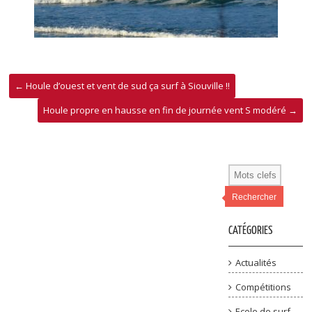
←
Houle d’ouest et vent de sud ça surf à Siouville !!
Houle propre en hausse en fin de journée vent S modéré
→
Rechercher
CATÉGORIES
Actualités
Compétitions
Ecole de surf