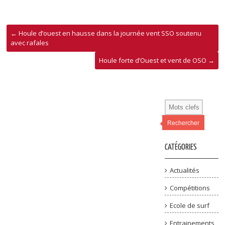
←
Houle d’ouest en hausse dans la journée vent SSO soutenu
avec rafales
Houle forte d’Ouest et vent de OSO
→
Rechercher
CATÉGORIES
Actualités
Compétitions
Ecole de surf
Entrainements