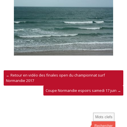
←
Retour en vidéo des finales open du championnat surf
Normandie 2017
Coupe Normandie espoirs samedi 17 juin
→
Rechercher