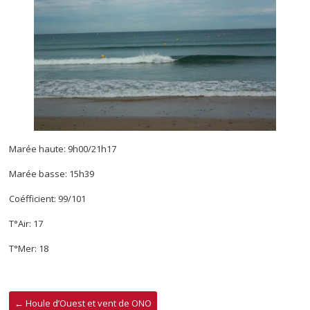
Marée haute: 9h00/21h17
Marée basse: 15h39
Coéfficient: 99/101
T°Air: 17
T°Mer: 18
←
Houle d’Ouest et vent de ONO