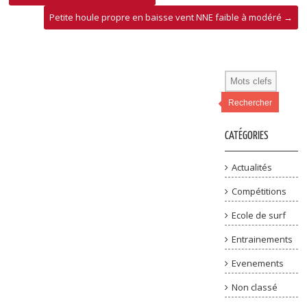
Petite houle propre en baisse vent NNE faible à modéré
→
Rechercher
CATÉGORIES
Actualités
Compétitions
Ecole de surf
Entrainements
Evenements
Non classé