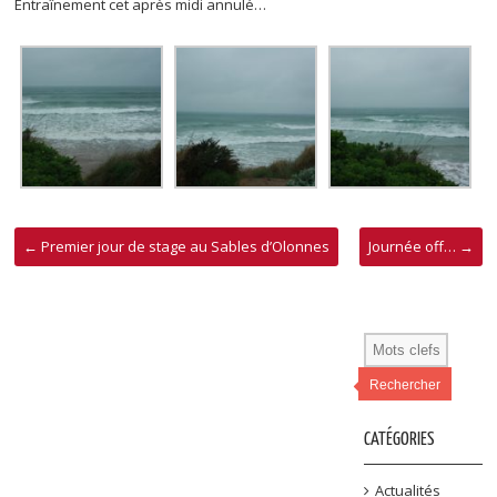
Entraînement cet après midi annulé…
←
Premier jour de stage au Sables d’Olonnes
Journée off…
→
Rechercher
CATÉGORIES
Actualités