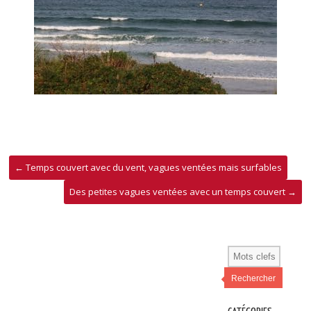
←
Temps couvert avec du vent, vagues ventées mais surfables
Des petites vagues ventées avec un temps couvert
→
Rechercher