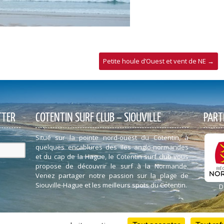
Petite houle d’Ouest et vent de NE
→
TTER
COTENTIN SURF CLUB – SIOUVILLE
PART
Situé sur la pointe nord-ouest du Cotentin, à
quelques encablures des îles anglo-normandes
et du cap de la Hague, le Cotentin surf club vous
propose de découvrir le surf à la Normande.
Venez partager notre passion sur la plage de
Siouville-Hague et les meilleurs spots du Cotentin.
D