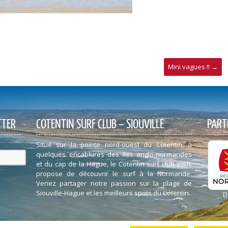
Mini vagues !!
→
TTER
COTENTIN SURF CLUB – SIOUVILLE
PART
Situé sur la pointe nord-ouest du Cotentin, à
quelques encablures des îles anglo-normandes
et du cap de la Hague, le Cotentin surf club vous
propose de découvrir le surf à la Normande.
Venez partager notre passion sur la plage de
Siouville-Hague et les meilleurs spots du Cotentin.
D