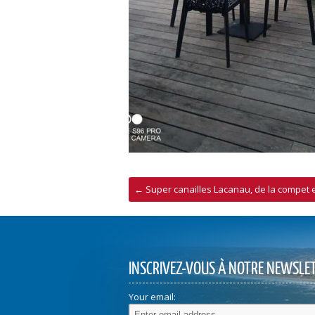
←
Super canailles Lacanau, de la compet e
INSCRIVEZ-VOUS À NOTRE NEWSLE
Your email: