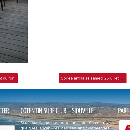
t du fun!
Soirée antillaise samedi 26 juillet!
→
TTER
COTENTIN SURF CLUB – SIOUVILLE
PART
Situé sur la pointe nord-ouest du Cotentin, à
quelques encablures des îles anglo-normandes