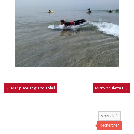
←
Mer plate et grand soleil
Micro houlette !
→
Rechercher