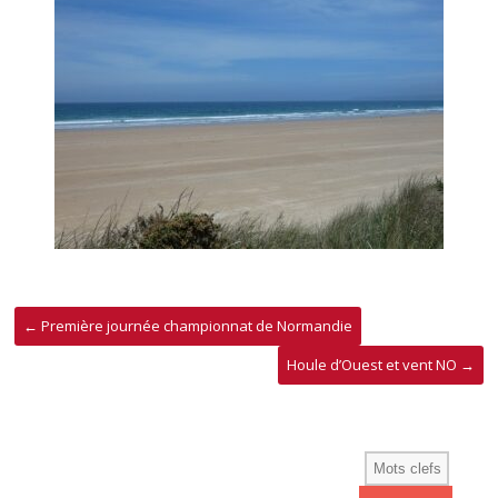
←
Première journée championnat de Normandie
Houle d’Ouest et vent NO
→