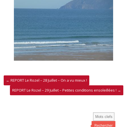
←
REPORT Le Rozel – 28 Juillet – On a vu mieux !
REPORT Le Rozel – 29 Juillet – Petites conditions ensoleillées !
→
Rechercher