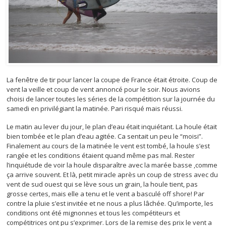
La fenêtre de tir pour lancer la coupe de France était étroite. Coup de
vent la veille et coup de vent annoncé pour le soir. Nous avions
choisi de lancer toutes les séries de la compétition sur la journée du
samedi en privilégiant la matinée. Pari risqué mais réussi.
Le matin au lever du jour, le plan d’eau était inquiétant. La houle était
bien tombée et le plan d’eau agitée. Ca sentait un peu le “moisi”.
Finalement au cours de la matinée le vent est tombé, la houle s’est
rangée et les conditions étaient quand même pas mal. Rester
l’inquiétude de voir la houle disparaître avec la marée basse ,comme
ça arrive souvent. Et là, petit miracle après un coup de stress avec du
vent de sud ouest qui se lève sous un grain, la houle tient, pas
grosse certes, mais elle a tenu et le vent a basculé off shore! Par
contre la pluie s’est invitée et ne nous a plus lâchée. Qu’importe, les
conditions ont été mignonnes et tous les compétiteurs et
compétitrices ont pu s’exprimer. Lors de la remise des prix le vent a