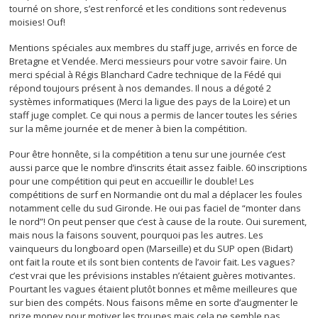
tourné on shore, s’est renforcé et les conditions sont redevenus
moisies! Ouf!
Mentions spéciales aux membres du staff juge, arrivés en force de
Bretagne et Vendée. Merci messieurs pour votre savoir faire. Un
merci spécial à Régis Blanchard Cadre technique de la Fédé qui
répond toujours présent à nos demandes. Il nous a dégoté 2
systèmes informatiques (Merci la ligue des pays de la Loire) et un
staff juge complet. Ce qui nous a permis de lancer toutes les séries
sur la même journée et de mener à bien la compétition.
Pour être honnête, si la compétition a tenu sur une journée c’est
aussi parce que le nombre d’inscrits était assez faible. 60 inscriptions
pour une compétition qui peut en accueillir le double! Les
compétitions de surf en Normandie ont du mal a déplacer les foules
notamment celle du sud Gironde. He oui pas faciel de “monter dans
le nord”! On peut penser que c’est à cause de la route. Oui surement,
mais nous la faisons souvent, pourquoi pas les autres. Les
vainqueurs du longboard open (Marseille) et du SUP open (Bidart)
ont fait la route et ils sont bien contents de l’avoir fait. Les vagues?
c’est vrai que les prévisions instables n’étaient guères motivantes.
Pourtant les vagues étaient plutôt bonnes et même meilleures que
sur bien des compéts. Nous faisons même en sorte d’augmenter le
prize money pour motiver les troupes mais cela ne semble pas