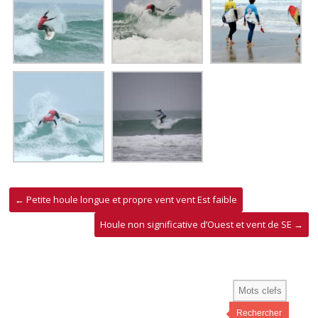
←
Petite houle longue et propre vent vent Est faible
Houle non significative d’Ouest et vent de SE
→
Rechercher