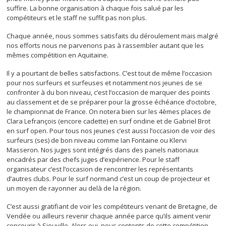
suffire. La bonne organisation à chaque fois salué par les
compétiteurs et le staff ne suffit pas non plus.
Chaque année, nous sommes satisfaits du déroulement mais malgré
nos efforts nous ne parvenons pas à rassembler autant que les
mêmes compétition en Aquitaine.
Il y a pourtant de belles satisfactions. C’est tout de même l’occasion
pour nos surfeurs et surfeuses et notamment nos jeunes de se
confronter à du bon niveau, c’est l’occasion de marquer des points
au classement et de se préparer pour la grosse échéance d’octobre,
le championnat de France. On notera bien sur les 4èmes places de
Clara Lefrançois (encore cadette) en surf ondine et de Gabriel Brot
en surf open. Pour tous nos jeunes c’est aussi l’occasion de voir des
surfeurs (ses) de bon niveau comme Ian Fontaine ou Klervi
Masseron. Nos juges sont intégrés dans des panels nationaux
encadrés par des chefs juges d’expérience. Pour le staff
organisateur c’est l’occasion de rencontrer les représentants
d’autres clubs. Pour le surf normand c’est un coup de projecteur et
un moyen de rayonner au delà de la région.
C’est aussi gratifiant de voir les compétiteurs venant de Bretagne, de
Vendée ou ailleurs revenir chaque année parce qu’ils aiment venir
concourir à Siouville. Alors oui, nous contents de cette compétition.