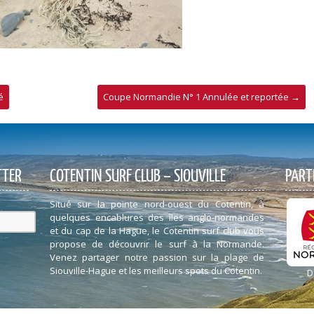
é
Coupe Normandie N° 1 Annulée et reportée
→
TTER
COTENTIN SURF CLUB – SIOUVILLE
PART
Situé sur la pointe nord-ouest du Cotentin, à
quelques encablures des îles anglo-normandes
et du cap de la Hague, le Cotentin surf club vous
propose de découvrir le surf à la Normande.
Venez partager notre passion sur la plage de
Siouville-Hague et les meilleurs spots du Cotentin.
D