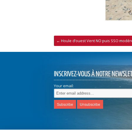
←
Houle d’ouest Vent NO puis SSO modér
INSCRIVEZ-VOUS À NOTRE NEWSLE
Your email: