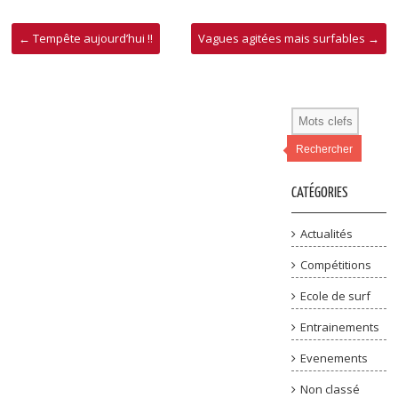
←
Tempête aujourd’hui !!
Vagues agitées mais surfables
→
Rechercher
CATÉGORIES
Actualités
Compétitions
Ecole de surf
Entrainements
Evenements
Non classé