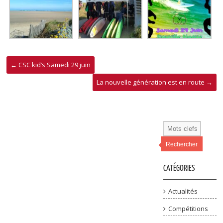
←
CSC kid’s Samedi 29 juin
La nouvelle génération est en route
→
Rechercher
CATÉGORIES
Actualités
Compétitions