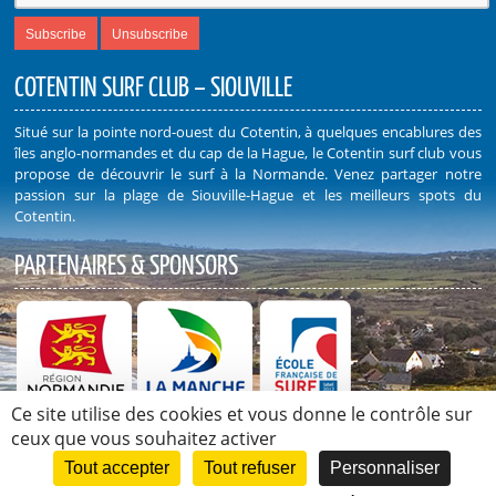
COTENTIN SURF CLUB – SIOUVILLE
Situé sur la pointe nord-ouest du Cotentin, à quelques encablures des
îles anglo-normandes et du cap de la Hague, le Cotentin surf club vous
propose de découvrir le surf à la Normande. Venez partager notre
passion sur la plage de Siouville-Hague et les meilleurs spots du
Cotentin.
PARTENAIRES & SPONSORS
Ce site utilise des cookies et vous donne le contrôle sur
Découvrez nos Partenaires et Sponsors
ceux que vous souhaitez activer
Tout accepter
Tout refuser
Personnaliser