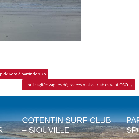
p de vent à partir de 13 h
Houle agitée vagues dégradées mais surfables vent OSO
→
COTENTIN SURF CLUB
PA
R
– SIOUVILLE
SP