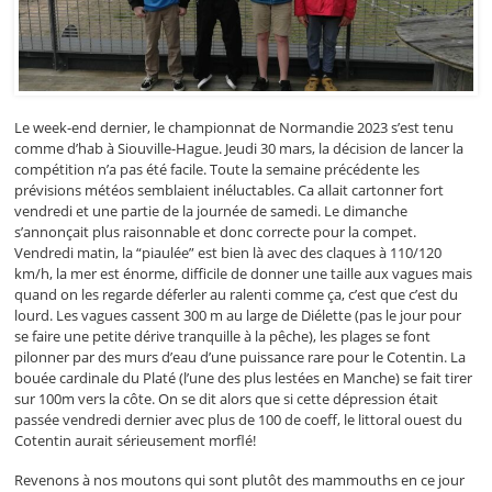
Le week-end dernier, le championnat de Normandie 2023 s’est tenu
comme d’hab à Siouville-Hague. Jeudi 30 mars, la décision de lancer la
compétition n’a pas été facile. Toute la semaine précédente les
prévisions météos semblaient inéluctables. Ca allait cartonner fort
vendredi et une partie de la journée de samedi. Le dimanche
s’annonçait plus raisonnable et donc correcte pour la compet.
Vendredi matin, la “piaulée” est bien là avec des claques à 110/120
km/h, la mer est énorme, difficile de donner une taille aux vagues mais
quand on les regarde déferler au ralenti comme ça, c’est que c’est du
lourd. Les vagues cassent 300 m au large de Diélette (pas le jour pour
se faire une petite dérive tranquille à la pêche), les plages se font
pilonner par des murs d’eau d’une puissance rare pour le Cotentin. La
bouée cardinale du Platé (l’une des plus lestées en Manche) se fait tirer
sur 100m vers la côte. On se dit alors que si cette dépression était
passée vendredi dernier avec plus de 100 de coeff, le littoral ouest du
Cotentin aurait sérieusement morflé!
Revenons à nos moutons qui sont plutôt des mammouths en ce jour