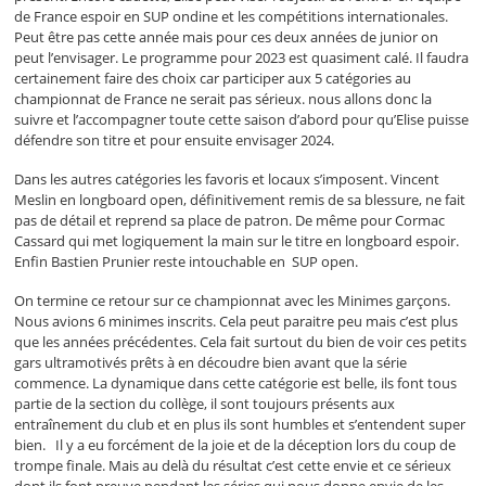
de France espoir en SUP ondine et les compétitions internationales.
Peut être pas cette année mais pour ces deux années de junior on
peut l’envisager. Le programme pour 2023 est quasiment calé. Il faudra
certainement faire des choix car participer aux 5 catégories au
championnat de France ne serait pas sérieux. nous allons donc la
suivre et l’accompagner toute cette saison d’abord pour qu’Elise puisse
défendre son titre et pour ensuite envisager 2024.
Dans les autres catégories les favoris et locaux s’imposent. Vincent
Meslin en longboard open, définitivement remis de sa blessure, ne fait
pas de détail et reprend sa place de patron. De même pour Cormac
Cassard qui met logiquement la main sur le titre en longboard espoir.
Enfin Bastien Prunier reste intouchable en SUP open.
On termine ce retour sur ce championnat avec les Minimes garçons.
Nous avions 6 minimes inscrits. Cela peut paraitre peu mais c’est plus
que les années précédentes. Cela fait surtout du bien de voir ces petits
gars ultramotivés prêts à en découdre bien avant que la série
commence. La dynamique dans cette catégorie est belle, ils font tous
partie de la section du collège, il sont toujours présents aux
entraînement du club et en plus ils sont humbles et s’entendent super
bien. Il y a eu forcément de la joie et de la déception lors du coup de
trompe finale. Mais au delà du résultat c’est cette envie et ce sérieux