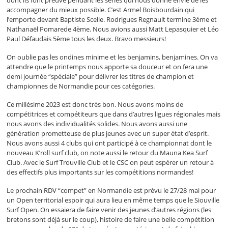
dont ils font preuve pendant les séries qui nous donne envie de les
accompagner du mieux possible. C’est Armel Boisbourdain qui
l’emporte devant Baptiste Scelle. Rodrigues Regnault termine 3ème et
Nathanaël Pomarede 4ème. Nous avions aussi Matt Lepasquier et Léo
Paul Défaudais 5ème tous les deux. Bravo messieurs!
On oublie pas les ondines minime et les benjamins, benjamines. On va
attendre que le printemps nous apporte sa douceur et on fera une
demi journée “spéciale” pour délivrer les titres de champion et
championnes de Normandie pour ces catégories.
Ce millésime 2023 est donc très bon. Nous avons moins de
compétitrices et compétiteurs que dans d’autres ligues régionales mais
nous avons des individualités solides. Nous avons aussi une
génération prometteuse de plus jeunes avec un super état d’esprit.
Nous avons aussi 4 clubs qui ont participé à ce championnat dont le
nouveau K’roll surf club, on note aussi le retour du Mauna Kea Surf
Club. Avec le Surf Trouville Club et le CSC on peut espérer un retour à
des effectifs plus importants sur les compétitions normandes!
Le prochain RDV “compet” en Normandie est prévu le 27/28 mai pour
un Open territorial espoir qui aura lieu en même temps que le Siouville
Surf Open. On essaiera de faire venir des jeunes d’autres régions (les
bretons sont déjà sur le coup), histoire de faire une belle compétition