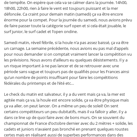
de tempête. On espère que cela va se calmer dans la journée. 14h00,
18h00, 22h00, rien à faire le vent est toujours puissant et la mer
défoncée. Ca craint pour demain matin (samedi) ça va être encore
énorme pour la compet. Pour la journée du samedi, nous avions prévu
de faire passer toute la catégorie surf open et si cela était jouable, le
surf junior, le surf cadet et l’open ondine.
Samedi matin, réveil fébrile, si la houle n’a pas assez baissé, ça va être
un carnage. La semaine précédente, nous avions eu pas mal d’appels
pour nous demander si on comptait vraiment lancer la compétition vu
les prévisions. Nous avons d’ailleurs eu quelques désistements. Il y a
un risque important à ne pas lancer et de se retrouver avec une
période sans vague et toujours pas de qualifiés pour les Frances ainsi
qu’un nombre de points insuffisant pour faire les compétitions
fédérales du printemps et de l’été etc…
Le check du matin est salvateur, il y a du vent mais ça va, la mer est
agitée mais ça va, la houle est encore solide, ça va être physique mais
ça va aller, on peut lancer. On a même un peu de soleil! On sent
certains compétiteurs un peu dubitatifs, mais il va falloir y aller, il y a
dans ce line up de quoi faire avec de bons murs. On se souvient du
championnat de France d’octobre dernier avec du 2 mètres + solide, les
cadets et juniors n’avaient pas bronché en prenant quelques roustes
certes mais en réalisant aussi de superbes performances dans des