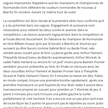
vagues imposantes. Rappelons que les champions et championnes de
Normandie iront défendre les couleurs normandes de nouveau à
Biarritz fin octobre. Autant s’y mettre tout de suite!
La compétition est donc lancée et la première série nous confirme qu’il
y a du potentiel dans ces vagues. Engagement et puissance sont
nécessaires pour obtenir les deux scores et avancer dans la
compétition. Les favoris avancent logiquement dans la compétition et
la houle décroit doucement. En l’absence du champion de Normandie
en titre William Huaux (pris par le boulot à Biarritz) et d’autres qui
auraient pu être favoris comme Gabriel Brot ou Bazile Pinel, cela
semble assez ouvert pour le titre. La jeune garde avec Arthur Flament,
Théophile Giraud (venu de Biarritz expréssement), Arthur Moricet, le
cadet Pablo Herland ou encore le “un poil” moins jeune Bastien Prunier
semblent pouvoir prétendre au titre. En finale on retrouve ainsi, les
deux siouvillais Arthur Flament et Bastien Prunier face à Théophile
Giraud et Pablo Herland (15ans). En 5 minutes la messe est dite. Pablo,
en mode compet, trouve une première bombe rapidement, après une
première manoeuvre un poil fuyante (le mur était raide) il assure deux
manoeuvres propres en suivant pour prendre un 7 d’entrée de jeu. A
peine 5 minutes plus tard il trouve une petite gauche la surfer
parfaitement et c’est terminé. Il en a encore une un peu plus tard mais
de toute façon les 3 autres ne pourront pas le rejoindre au score. Juste
avant la finale du surf open, Pablo a aussi remporté plus timidement le