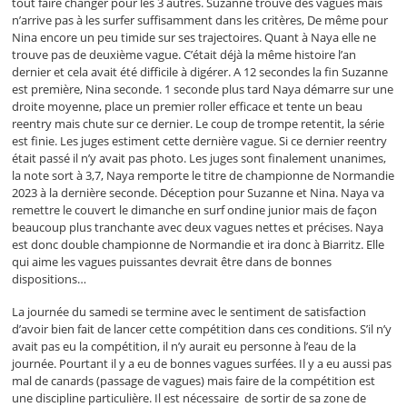
tout faire changer pour les 3 autres. Suzanne trouve des vagues mais
n’arrive pas à les surfer suffisamment dans les critères, De même pour
Nina encore un peu timide sur ses trajectoires. Quant à Naya elle ne
trouve pas de deuxième vague. C’était déjà la même histoire l’an
dernier et cela avait été difficile à digérer. A 12 secondes la fin Suzanne
est première, Nina seconde. 1 seconde plus tard Naya démarre sur une
droite moyenne, place un premier roller efficace et tente un beau
reentry mais chute sur ce dernier. Le coup de trompe retentit, la série
est finie. Les juges estiment cette dernière vague. Si ce dernier reentry
était passé il n’y avait pas photo. Les juges sont finalement unanimes,
la note sort à 3,7, Naya remporte le titre de championne de Normandie
2023 à la dernière seconde. Déception pour Suzanne et Nina. Naya va
remettre le couvert le dimanche en surf ondine junior mais de façon
beaucoup plus tranchante avec deux vagues nettes et précises. Naya
est donc double championne de Normandie et ira donc à Biarritz. Elle
qui aime les vagues puissantes devrait être dans de bonnes
dispositions…
La journée du samedi se termine avec le sentiment de satisfaction
d’avoir bien fait de lancer cette compétition dans ces conditions. S’il n’y
avait pas eu la compétition, il n’y aurait eu personne à l’eau de la
journée. Pourtant il y a eu de bonnes vagues surfées. Il y a eu aussi pas
mal de canards (passage de vagues) mais faire de la compétition est
une discipline particulière. Il est nécessaire de sortir de sa zone de