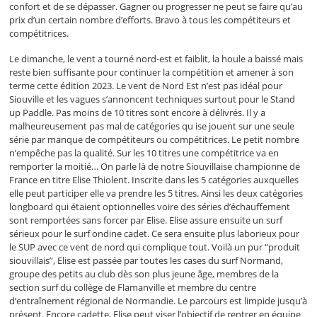
confort et de se dépasser. Gagner ou progresser ne peut se faire qu’au
prix d’un certain nombre d’efforts. Bravo à tous les compétiteurs et
compétitrices.
Le dimanche, le vent a tourné nord-est et faiblit, la houle a baissé mais
reste bien suffisante pour continuer la compétition et amener à son
terme cette édition 2023. Le vent de Nord Est n’est pas idéal pour
Siouville et les vagues s’annoncent techniques surtout pour le Stand
up Paddle. Pas moins de 10 titres sont encore à délivrés. Il y a
malheureusement pas mal de catégories qu ise jouent sur une seule
série par manque de compétiteurs ou compétitrices. Le petit nombre
n’empêche pas la qualité. Sur les 10 titres une compétitrice va en
remporter la moitié… On parle là de notre Siouvillaise championne de
France en titre Elise Thiolent. Inscrite dans les 5 catégories auxquelles
elle peut participer elle va prendre les 5 titres. Ainsi les deux catégories
longboard qui étaient optionnelles voire des séries d’échauffement
sont remportées sans forcer par Elise. Elise assure ensuite un surf
sérieux pour le surf ondine cadet. Ce sera ensuite plus laborieux pour
le SUP avec ce vent de nord qui complique tout. Voilà un pur “produit
siouvillais”, Elise est passée par toutes les cases du surf Normand,
groupe des petits au club dès son plus jeune âge, membres de la
section surf du collège de Flamanville et membre du centre
d’entraînement régional de Normandie. Le parcours est limpide jusqu’à
présent. Encore cadette, Elise peut viser l’objectif de rentrer en équipe