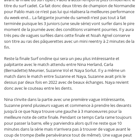
titre du surf cadet. Ca fait donc deux titres de champion de Normandie
pour Pablo mais ce n’est pas lui qui réalisera la meilleures performance
du week-end… La fatigante journée du samedi n’est pas tout à fait
terminée puisque les 3 juniors (une seule série) vont surfer dans le pire
moment de la journée avec des conditions vraiment pourries. Il y aura
très peu de vagues surfées dans cette finale et Noah Agnel conserve
son titre au ras des pâquerettes avec un mini reentry à 2 minutes de la
fin.
Reste la finale Surf ondine qui sera un peu plus intéressante et
palpitante avec le match attendu entre Nina Herland, Carla
(Bernadette) Meunier, Suzanne Vol et Naya Sorlut. Il y a même un
match dans le match entre Suzanne et Naya, Suzanne avait pris le
dessus par deux fois en 2022 avec de beaux échanges. Naya revient
donc avec le couteau entre les dents.
Nina s’invite dans la partie avec une première vague intéressante,
Suzanne prend plusieurs vagues et commence à prendre les devants
jusqu’à ce que Naya trouve une gauche à 3 manoeuvres pour la
meilleure note de cette finale. Pendant ce temps Carla rame toujours
pour passer la barre, elle y parviendra alors qu’il ne reste que 10
minutes dans la série mais n’arrivera pas à trouver de vague avant le
coup de trompe (belle persévérance tout de même!). Une vague peut