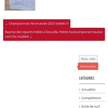
←
Championnats Normandie 2023 Validés !!!
Reprise des reports météo à Siouville, Petite houle propre en hausse
vent Est modéré
→
Rechercher
CATÉGORIES
Actualités
Compétitions
Ecole de surf