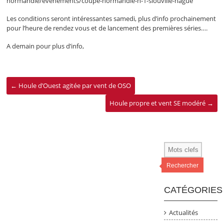
normandie/evenements/coupe-normandie-n-1-siouville-hague
Les conditions seront intéressantes samedi, plus d’info prochainement
pour l’heure de rendez vous et de lancement des premières séries….
A demain pour plus d’info,
←
Houle d’Ouest agitée par vent de OSO
Houle propre et vent SE modéré
→
Rechercher
CATÉGORIES
Actualités