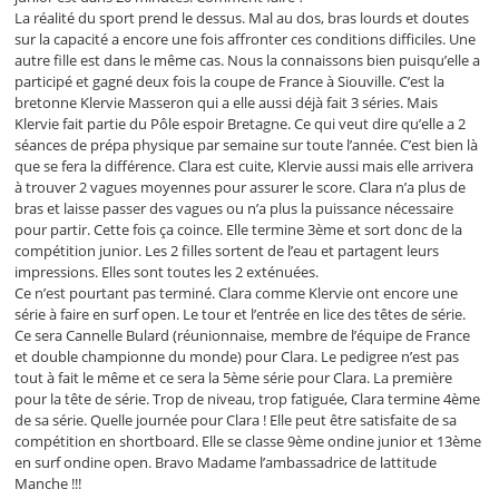
La réalité du sport prend le dessus. Mal au dos, bras lourds et doutes
sur la capacité a encore une fois affronter ces conditions difficiles. Une
autre fille est dans le même cas. Nous la connaissons bien puisqu’elle a
participé et gagné deux fois la coupe de France à Siouville. C’est la
bretonne Klervie Masseron qui a elle aussi déjà fait 3 séries. Mais
Klervie fait partie du Pôle espoir Bretagne. Ce qui veut dire qu’elle a 2
séances de prépa physique par semaine sur toute l’année. C’est bien là
que se fera la différence. Clara est cuite, Klervie aussi mais elle arrivera
à trouver 2 vagues moyennes pour assurer le score. Clara n’a plus de
bras et laisse passer des vagues ou n’a plus la puissance nécessaire
pour partir. Cette fois ça coince. Elle termine 3ème et sort donc de la
compétition junior. Les 2 filles sortent de l’eau et partagent leurs
impressions. Elles sont toutes les 2 exténuées.
Ce n’est pourtant pas terminé. Clara comme Klervie ont encore une
série à faire en surf open. Le tour et l’entrée en lice des têtes de série.
Ce sera Cannelle Bulard (réunionnaise, membre de l’équipe de France
et double championne du monde) pour Clara. Le pedigree n’est pas
tout à fait le même et ce sera la 5ème série pour Clara. La première
pour la tête de série. Trop de niveau, trop fatiguée, Clara termine 4ème
de sa série. Quelle journée pour Clara ! Elle peut être satisfaite de sa
compétition en shortboard. Elle se classe 9ème ondine junior et 13ème
en surf ondine open. Bravo Madame l’ambassadrice de lattitude
Manche !!!