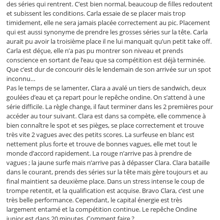
des séries qui rentrent. C’est bien normal, beaucoup de filles redoutent
et subissent les conditions. Carla essaie de se placer mais trop
timidement, elle ne sera jamais placée correctement au pic. Placement
qui est aussi synonyme de prendre les grosses séries sur la tête. Carla
aurait pu avoir la troisième place il ne lui manquait qu’un petit take off.
Carla est déçue, elle n’a pas pu montrer son niveau et prends
conscience en sortant de l’eau que sa compétition est déjà terminée.
Que c’est dur de concourir dès le lendemain de son arrivée sur un spot
inconnu…
Pas le temps de se lamenter, Clara a avalé un tiers de sandwich, deux
goulées d’eau et ça repart pour le repêche ondine. On s’attend à une
série difficile. La règle change, il faut terminer dans les 2 premières pour
accéder au tour suivant. Clara est dans sa compète, elle commence à
bien connaître le spot et ses pièges, se place correctement et trouve
très vite 2 vagues avec des petits scores. La surfeuse en blanc est
nettement plus forte et trouve de bonnes vagues, elle met tout le
monde d’accord rapidement. La rouge n’arrive pas à prendre de
vagues ; la jaune surfe mais n’arrive pas à dépasser Clara. Clara bataille
dans le courant, prends des séries sur la tête mais gère toujours et au
final maintient sa deuxième place. Dans un stress intense le coup de
trompe retentit, et la qualification est acquise. Bravo Clara, c’est une
très belle performance. Cependant, le capital énergie est très
largement entamé et la compétition continue. Le repêche Ondine
junior est dans 20 minutes. Comment faire ?