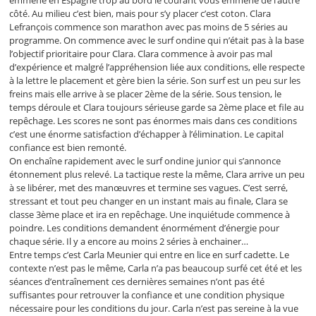
côté. Au milieu c’est bien, mais pour s’y placer c’est coton. Clara
Lefrançois commence son marathon avec pas moins de 5 séries au
programme. On commence avec le surf ondine qui n’était pas à la base
l’objectif prioritaire pour Clara. Clara commence à avoir pas mal
d’expérience et malgré l’appréhension liée aux conditions, elle respecte
à la lettre le placement et gère bien la série. Son surf est un peu sur les
freins mais elle arrive à se placer 2ème de la série. Sous tension, le
temps déroule et Clara toujours sérieuse garde sa 2ème place et file au
repêchage. Les scores ne sont pas énormes mais dans ces conditions
c’est une énorme satisfaction d’échapper à l’élimination. Le capital
confiance est bien remonté.
On enchaîne rapidement avec le surf ondine junior qui s’annonce
étonnement plus relevé. La tactique reste la même, Clara arrive un peu
à se libérer, met des manœuvres et termine ses vagues. C’est serré,
stressant et tout peu changer en un instant mais au finale, Clara se
classe 3ème place et ira en repêchage. Une inquiétude commence à
poindre. Les conditions demandent énormément d’énergie pour
chaque série. Il y a encore au moins 2 séries à enchainer…
Entre temps c’est Carla Meunier qui entre en lice en surf cadette. Le
contexte n’est pas le même, Carla n’a pas beaucoup surfé cet été et les
séances d’entraînement ces dernières semaines n’ont pas été
suffisantes pour retrouver la confiance et une condition physique
nécessaire pour les conditions du jour. Carla n’est pas sereine à la vue