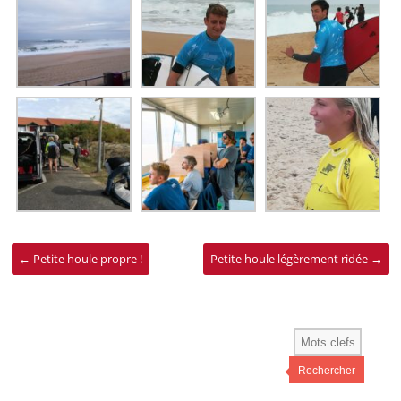
←
Petite houle propre !
Petite houle légèrement ridée
→
Rechercher