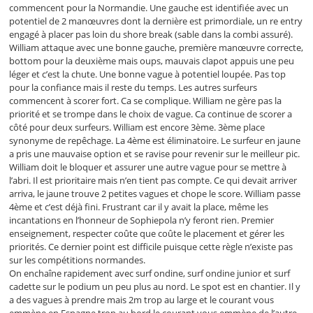
commencent pour la Normandie. Une gauche est identifiée avec un
potentiel de 2 manœuvres dont la dernière est primordiale, un re entry
engagé à placer pas loin du shore break (sable dans la combi assuré).
William attaque avec une bonne gauche, première manœuvre correcte,
bottom pour la deuxième mais oups, mauvais clapot appuis une peu
léger et c’est la chute. Une bonne vague à potentiel loupée. Pas top
pour la confiance mais il reste du temps. Les autres surfeurs
commencent à scorer fort. Ca se complique. William ne gère pas la
priorité et se trompe dans le choix de vague. Ca continue de scorer a
côté pour deux surfeurs. William est encore 3ème. 3ème place
synonyme de repêchage. La 4ème est éliminatoire. Le surfeur en jaune
a pris une mauvaise option et se ravise pour revenir sur le meilleur pic.
William doit le bloquer et assurer une autre vague pour se mettre à
l’abri. Il est prioritaire mais n’en tient pas compte. Ce qui devait arriver
arriva, le jaune trouve 2 petites vagues et chope le score. William passe
4ème et c’est déjà fini. Frustrant car il y avait la place, même les
incantations en l’honneur de Sophiepola n’y feront rien. Premier
enseignement, respecter coûte que coûte le placement et gérer les
priorités. Ce dernier point est difficile puisque cette règle n’existe pas
sur les compétitions normandes.
On enchaîne rapidement avec surf ondine, surf ondine junior et surf
cadette sur le podium un peu plus au nord. Le spot est en chantier. Il y
a des vagues à prendre mais 2m trop au large et le courant vous
emmène en Espagne trop au bord le courant vous emmène de l’autre