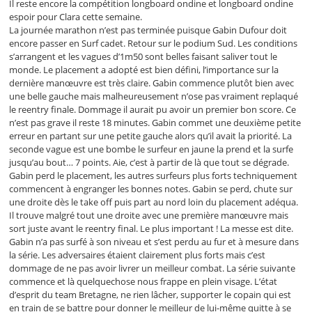
Il reste encore la compétition longboard ondine et longboard ondine
espoir pour Clara cette semaine.
La journée marathon n’est pas terminée puisque Gabin Dufour doit
encore passer en Surf cadet. Retour sur le podium Sud. Les conditions
s’arrangent et les vagues d’1m50 sont belles faisant saliver tout le
monde. Le placement a adopté est bien défini, l’importance sur la
dernière manœuvre est très claire. Gabin commence plutôt bien avec
une belle gauche mais malheureusement n’ose pas vraiment replaqué
le reentry finale. Dommage il aurait pu avoir un premier bon score. Ce
n’est pas grave il reste 18 minutes. Gabin commet une deuxième petite
erreur en partant sur une petite gauche alors qu’il avait la priorité. La
seconde vague est une bombe le surfeur en jaune la prend et la surfe
jusqu’au bout… 7 points. Aie, c’est à partir de là que tout se dégrade.
Gabin perd le placement, les autres surfeurs plus forts techniquement
commencent à engranger les bonnes notes. Gabin se perd, chute sur
une droite dès le take off puis part au nord loin du placement adéqua.
Il trouve malgré tout une droite avec une première manœuvre mais
sort juste avant le reentry final. Le plus important ! La messe est dite.
Gabin n’a pas surfé à son niveau et s’est perdu au fur et à mesure dans
la série. Les adversaires étaient clairement plus forts mais c’est
dommage de ne pas avoir livrer un meilleur combat. La série suivante
commence et là quelquechose nous frappe en plein visage. L’état
d’esprit du team Bretagne, ne rien lâcher, supporter le copain qui est
en train de se battre pour donner le meilleur de lui-même quitte à se