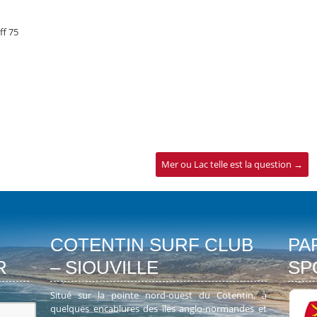
f 75
Mer ou Lac telle est la question
→
COTENTIN SURF CLUB
PA
R
– SIOUVILLE
SP
Situé sur la pointe nord-ouest du Cotentin, à
quelques encablures des îles anglo-normandes et