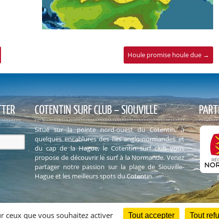
Houle promise houle due
→
TTER
COTENTIN SURF CLUB – SIOUVILLE
PART
Situé sur la pointe nord-ouest du Cotentin, à
quelques encablures des îles anglo-normandes et
du cap de la Hague, le Cotentin surf club vous
propose de découvrir le surf à la Normande. Venez
partager notre passion sur la plage de Siouville-
Hague et les meilleurs spots du Cotentin.
sur ceux que vous souhaitez activer
Tout accepter
Tout ref