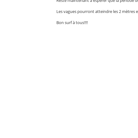
Reste maintenant à espérer que la période de
Les vagues pourront atteindre les 2 mètres et 
Bon surf à tous!!!!