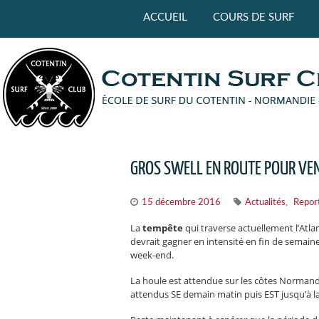
Panneau de gestion des cookies
ACCUEIL
COURS DE SURF
GROS SWELL EN ROUTE POUR VE
,
15 décembre 2016
Actualités
Repor
La
tempête
qui traverse actuellement l’Atla
devrait gagner en intensité en fin de semaine
week-end.
La houle est attendue sur les côtes Normande
attendus SE demain matin puis EST jusqu’à l