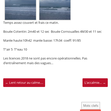
Temps assez couvert et frais ce matin.
Bouée Cotentin: 2m40 et 12 sec Bouée Cornouailles 4M30 et 11 sec
Marée haute:10h42 marée basse: 17h34 coeff: 91/85
T°air 5 T°eau 10
Les licences 2018 ne sont pas encore opérationnelles. Pas
d’entraînement mais des vagues…
←
Lent retour au calme….
L’accalmie…
→