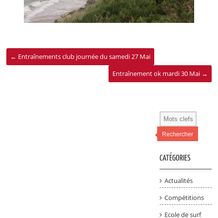
←
Entraînements club journée du samedi 27 Mai
Entraînement ok mardi 30 Mai
→
Rechercher
CATÉGORIES
Actualités
Compétitions
Ecole de surf