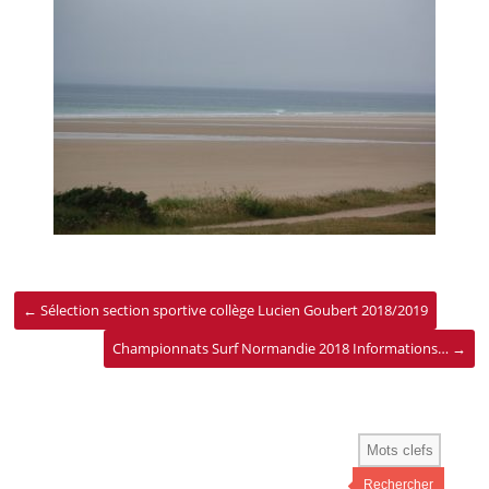
←
Sélection section sportive collège Lucien Goubert 2018/2019
Championnats Surf Normandie 2018 Informations…
→
Rechercher