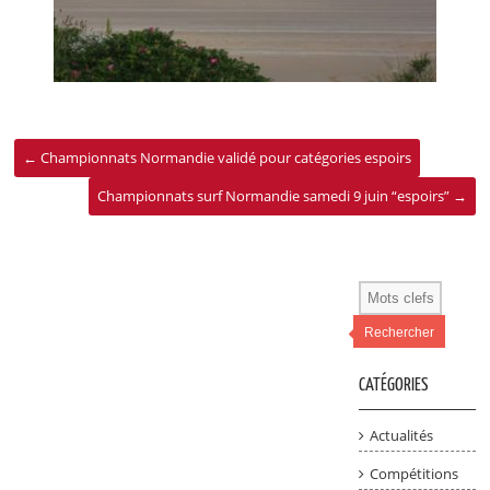
←
Championnats Normandie validé pour catégories espoirs
Championnats surf Normandie samedi 9 juin “espoirs”
→
Rechercher
CATÉGORIES
Actualités
Compétitions