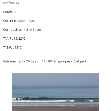
coef :41/44
Bouées :
Cotentin : 0.6 m 11sec
Cornouailles : 1.3 m 11 sec
T°AIR : 15/22°C
T°EAU : 13°C
Entraînements OK ce sor : 17h30/19h groupes -12 et perf