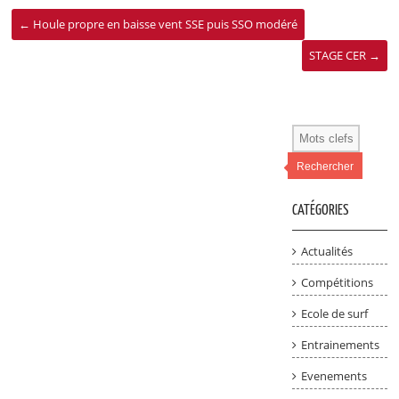
←
Houle propre en baisse vent SSE puis SSO modéré
STAGE CER
→
Rechercher
CATÉGORIES
Actualités
Compétitions
Ecole de surf
Entrainements
Evenements