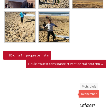
←
80 cm à 1m propre ce matin
Houle d’ouest consistante et vent de sud soutenu
→
Rechercher
CATÉGORIES