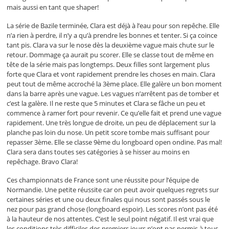
mais aussi en tant que shaper!
La série de Bazile terminée, Clara est déjà à l’eau pour son repêche. Elle
n’a rien à perdre, il n’y a qu’à prendre les bonnes et tenter. Si ça coince
tant pis. Clara va sur le nose dès la deuxième vague mais chute sur le
retour. Dommage ça aurait pu scorer. Elle se classe tout de même en
tête de la série mais pas longtemps. Deux filles sont largement plus
forte que Clara et vont rapidement prendre les choses en main. Clara
peut tout de même accroché la 3ème place. Elle galère un bon moment
dans la barre après une vague. Les vagues n’arrêtent pas de tomber et
c’est la galère. Il ne reste que 5 minutes et Clara se fâche un peu et
commence à ramer fort pour revenir. Ce qu’elle fait et prend une vague
rapidement. Une très longue de droite, un peu de déplacement sur la
planche pas loin du nose. Un petit score tombe mais suffisant pour
repasser 3ème. Elle se classe 9ème du longboard open ondine. Pas mal!
Clara sera dans toutes ses catégories à se hisser au moins en
repêchage. Bravo Clara!
Ces championnats de France sont une réussite pour l’équipe de
Normandie. Une petite réussite car on peut avoir quelques regrets sur
certaines séries et une ou deux finales qui nous sont passés sous le
nez pour pas grand chose (longboard espoir). Les scores n’ont pas été
à la hauteur de nos attentes. C’est le seul point négatif. Il est vrai que
les conditions très difficiles des premiers jours n’ont pas permis à tous