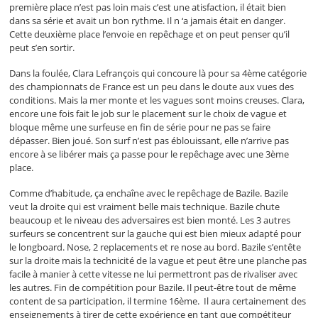
première place n’est pas loin mais c’est une atisfaction, il était bien
dans sa série et avait un bon rythme. Il n ‘a jamais était en danger.
Cette deuxième place l’envoie en repêchage et on peut penser qu’il
peut s’en sortir.
Dans la foulée, Clara Lefrançois qui concoure là pour sa 4ème catégorie
des championnats de France est un peu dans le doute aux vues des
conditions. Mais la mer monte et les vagues sont moins creuses. Clara,
encore une fois fait le job sur le placement sur le choix de vague et
bloque même une surfeuse en fin de série pour ne pas se faire
dépasser. Bien joué. Son surf n’est pas éblouissant, elle n’arrive pas
encore à se libérer mais ça passe pour le repêchage avec une 3ème
place.
Comme d’habitude, ça enchaîne avec le repêchage de Bazile. Bazile
veut la droite qui est vraiment belle mais technique. Bazile chute
beaucoup et le niveau des adversaires est bien monté. Les 3 autres
surfeurs se concentrent sur la gauche qui est bien mieux adapté pour
le longboard. Nose, 2 replacements et re nose au bord. Bazile s’entête
sur la droite mais la technicité de la vague et peut être une planche pas
facile à manier à cette vitesse ne lui permettront pas de rivaliser avec
les autres. Fin de compétition pour Bazile. Il peut-être tout de même
content de sa participation, il termine 16ème. Il aura certainement des
enseignements à tirer de cette expérience en tant que compétiteur