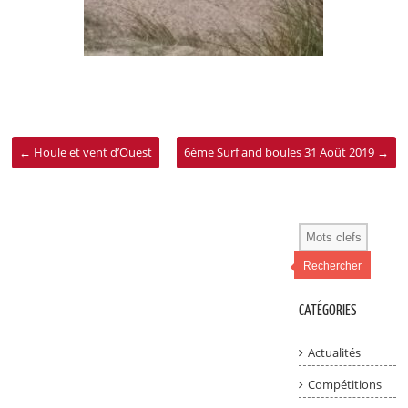
←
Houle et vent d’Ouest
6ème Surf and boules 31 Août 2019
→
Rechercher
CATÉGORIES
Actualités
Compétitions