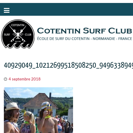
Panneau de gestion des cookies
40929049_10212699518508250_949633894
4 septembre 2018