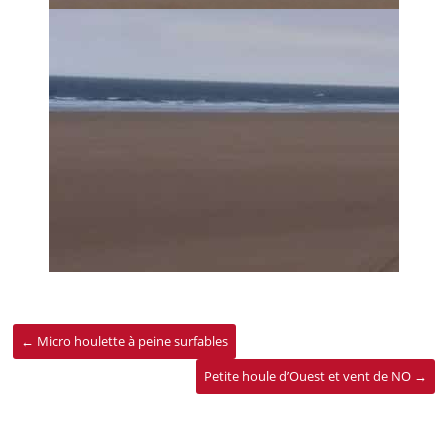
←
Micro houlette à peine surfables
Petite houle d’Ouest et vent de NO
→