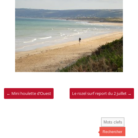
←
Mini houlette d’Ouest
Le rozel surf report du 2 juillet
→
Rechercher