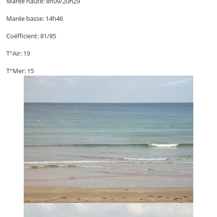
Marée haute: 8h09/20h29
Marée basse: 14h46
Coéfficient: 81/85
T°Air: 19
T°Mer: 15