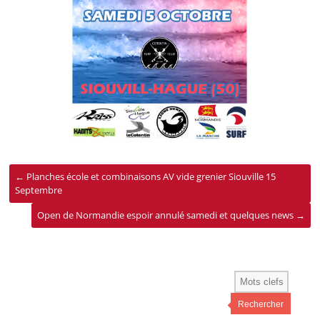
←
Planches école et combinaisons AV vide grenier Siouville 15
Septembre
Open de Normandie espoir annulé samedi et quelques news
→
Rechercher