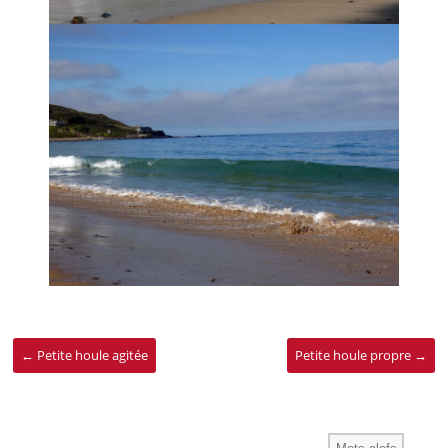
←
Petite houle agitée
Petite houle propre
→