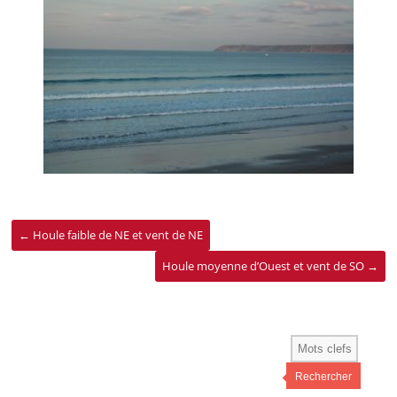
←
Houle faible de NE et vent de NE
Houle moyenne d’Ouest et vent de SO
→
Rechercher