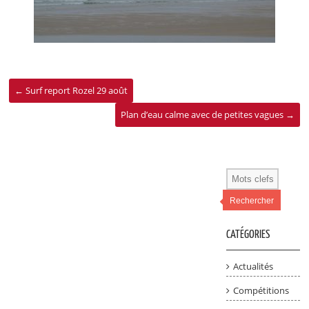
←
Surf report Rozel 29 août
Plan d’eau calme avec de petites vagues
→
Rechercher
CATÉGORIES
Actualités
Compétitions