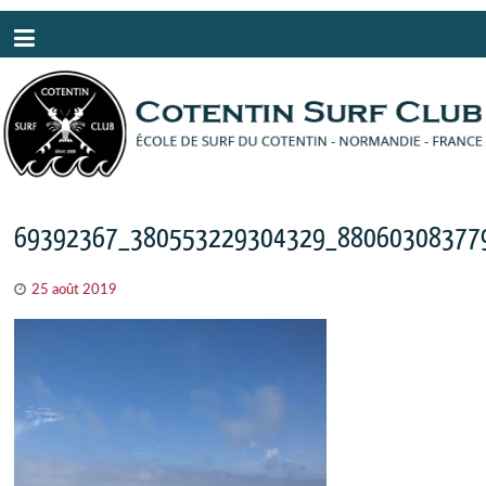
Panneau de gestion des cookies
69392367_380553229304329_88060308377
25 août 2019