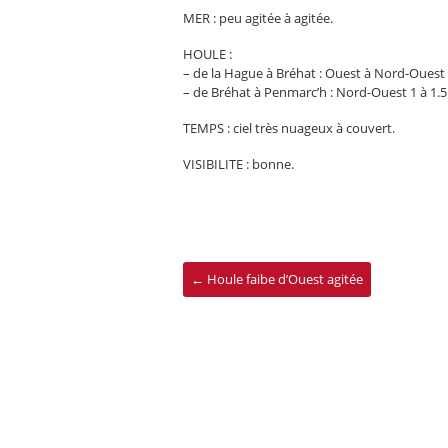
MER : peu agitée à agitée.
HOULE :
– de la Hague à Bréhat : Ouest à Nord-Ouest 
– de Bréhat à Penmarc’h : Nord-Ouest 1 à 1.5
TEMPS : ciel très nuageux à couvert.
VISIBILITE : bonne.
←
Houle faibe d’Ouest agitée