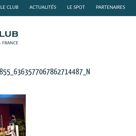
LE CLUB
ACTUALITÉS
LE SPOT
PARTENAIRES
855_6363577067862714487_N