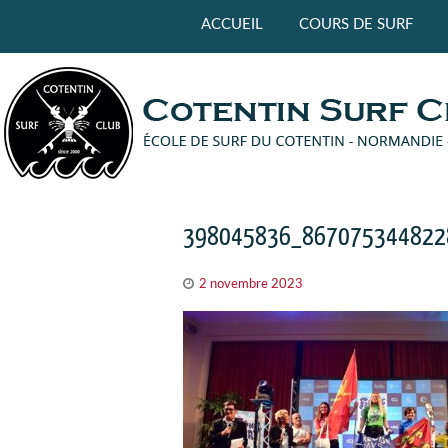
Panneau de gestion des cookies
ACCUEIL
COURS DE SURF
398045836_867075344822
2 novembre 2023